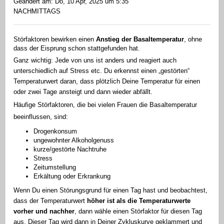
Geändert am: Do, 10 Apr, 2025 um 5:35
NACHMITTAGS
Störfaktoren bewirken einen
Anstieg der Basaltemperatur
, ohne
dass der Eisprung schon stattgefunden hat.
Ganz wichtig: Jede von uns ist anders und reagiert auch
unterschiedlich auf Stress etc. Du erkennst einen „gestörten“
Temperaturwert daran, dass plötzlich Deine Temperatur für einen
oder zwei Tage ansteigt und dann wieder abfällt.
Häufige Störfaktoren, die bei vielen Frauen die Basaltemperatur
beeinflussen, sind:
Drogenkonsum
ungewohnter Alkoholgenuss
kurze/gestörte Nachtruhe
Stress
Zeitumstellung
Erkältung oder Erkrankung
Wenn Du einen Störungsgrund für einen Tag hast und beobachtest,
dass der Temperaturwert
höher ist als die Temperaturwerte
vorher und nachher
, dann wähle einen Störfaktor für diesen Tag
aus. Dieser Tag wird dann in Deiner Zykluskurve geklammert und