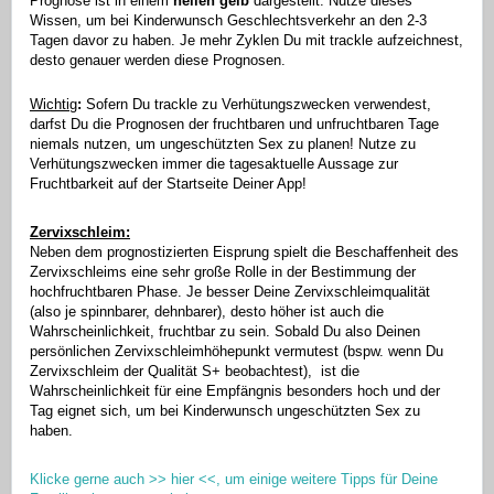
Prognose ist in einem
hellen gelb
dargestellt. Nutze dieses
Wissen, um bei Kinderwunsch Geschlechtsverkehr an den 2-3
Tagen davor zu haben. Je mehr Zyklen Du mit trackle aufzeichnest,
desto genauer werden diese Prognosen.
Wichtig
:
Sofern Du trackle zu Verhütungszwecken verwendest,
darfst Du die Prognosen der fruchtbaren und unfruchtbaren Tage
niemals nutzen, um ungeschützten Sex zu planen! Nutze zu
Verhütungszwecken immer die tagesaktuelle Aussage zur
Fruchtbarkeit auf der Startseite Deiner App!
Zervixschleim:
Neben dem prognostizierten Eisprung spielt die Beschaffenheit des
Zervixschleims eine sehr große Rolle in der Bestimmung der
hochfruchtbaren Phase. Je besser Deine Zervixschleimqualität
(also je spinnbarer, dehnbarer), desto höher ist auch die
Wahrscheinlichkeit, fruchtbar zu sein. Sobald Du also Deinen
persönlichen Zervixschleimhöhepunkt vermutest (bspw. wenn Du
Zervixschleim der Qualität S+ beobachtest), ist die
Wahrscheinlichkeit für eine Empfängnis besonders hoch und der
Tag eignet sich, um bei Kinderwunsch ungeschützten Sex zu
haben.
Klicke gerne auch >> hier <<, um einige weitere Tipps für Deine