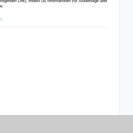
folgenden Link), findest Du Informationen zur Studienlage über
e:
en.