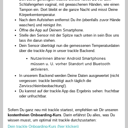
Schlafengehen vaginal, mit gewaschenen Händen, wie einen
Tampon ein. Dort bleibt er die ganze Nacht und misst Deine
Körperkerntemperatur.
Nach dem Aufstehen entfernst Du ihn (ebenfalls zuvor Hände
waschen) und reinigst ihn.
Öffne die App auf Deinem Smartphone.
Stelle den Sensor mit der Spitze nach unten in sein Box uns
lass ihn darun stehen.
Dein Sensor überträgt nun die gemessenen Temperaturdaten
über die trackle App in unser trackle Backend.
Nutzerinnen älterer Android Smartphones
müssen u. U. vorher Standort und Bluetooth
aktivieren.
In unserem Backend werden Deine Daten ausgewertet (nicht
vergessen: trackle benötigt auch täglich die
Zervixschleimbeobachtung!).
Du kannst auf der trackle App das Ergebnis sehen: fruchtbar
oder unfruchtbar.
Sofern Du ganz neu mit trackle startest, empfehlen wir Dir unseren
kostenfreien Onboarding-Kurs
. Darin erfährst Du alles, was Du
wissen musst, um optimal mit trackle durchzustarten:
Dein trackle Onboarding-Kurs (hier klicken)