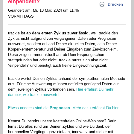
einpendeln?
Drucken
Geändert am: Mi, 13 Mär, 2024 um 11:46
VORMITTAGS
trackle ist
ab dem ersten Zyklus zuverlässig
, weil trackle den
Zyklus nicht aufgrund von vergangenen Daten oder Prognosen
auswertet, sondern anhand Deiner aktuellen Daten, also Deiner
Körperkerntemperatur und Deiner Eingaben zum Zervixschleim.
Diese zeigen immer aktuell an, ob Dein Eisprung schon
stattgefunden hat oder nicht. trackle muss sich also nicht
“einpendeln” und benötigt auch keine Eingewöhnungszeit.
trackle wertet Deinen Zyklus anhand der symptothermalen Methode
aus. Für eine Auswertung müssen natürlich genügend Daten aus
dem jeweiligen Zyklus vorhanden sein.
Hier erfährst Du mehr
darüber, wie trackle auswertet.
Etwas anderes sind die
Prognosen
. Mehr dazu erfährst Du hier.
Kennst Du bereits unsere kostenfreien Online-Webinare? Darin
lernst Du alles rund um Deinen Zyklus und wie Du dank der
hormonellen Vorgänge ganz einfach, innovativ und sicher mit