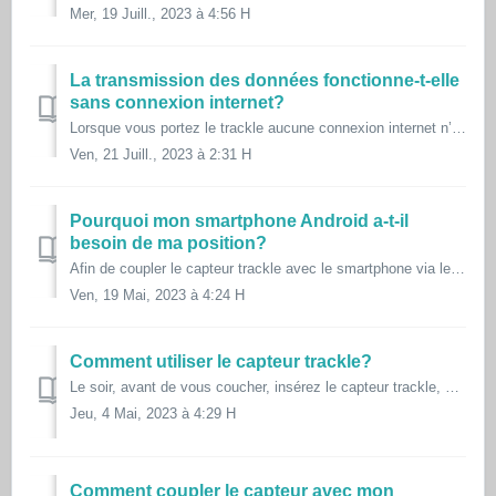
Mer, 19 Juill., 2023 à 4:56 H
La transmission des données fonctionne-t-elle
sans connexion internet?
Lorsque vous portez le trackle aucune connexion internet n’est requise, il n’y a aucune transmission d’ondes car l’appareil n’est pas connecté. La connexion...
Ven, 21 Juill., 2023 à 2:31 H
Pourquoi mon smartphone Android a-t-il
besoin de ma position?
Afin de coupler le capteur trackle avec le smartphone via le Bluetooth, les informations de localisation des smartphones Android doivent être activées. C&#...
Ven, 19 Mai, 2023 à 4:24 H
Comment utiliser le capteur trackle?
Le soir, avant de vous coucher, insérez le capteur trackle, préalablement nettoyé, par voie vaginale, avec des mains propres, comme un tampon. Laissez-le t...
Jeu, 4 Mai, 2023 à 4:29 H
Comment coupler le capteur avec mon