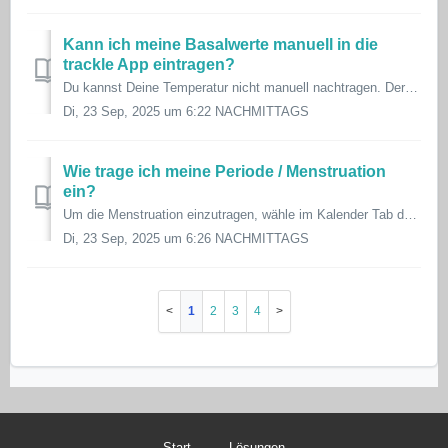
Kann ich meine Basalwerte manuell in die
trackle App eintragen?
Du kannst Deine Temperatur nicht manuell nachtragen. Der Grund dafür ist, dass Du mit einem normalen Thermometer immer die Aufwachtemperatur misst und nicht...
Di, 23 Sep, 2025 um 6:22 NACHMITTAGS
Wie trage ich meine Periode / Menstruation
ein?
Um die Menstruation einzutragen, wähle im Kalender Tab der App den entsprechenden Tag aus, an dem Du die Blutung eintragen möchtest, und tippe auf das Edit-...
Di, 23 Sep, 2025 um 6:26 NACHMITTAGS
1
2
3
4
Start
Lösungen