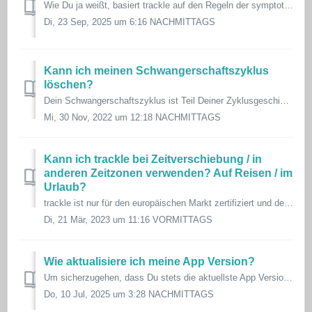
Wie Du ja weißt, basiert trackle auf den Regeln der symptothermalen Methode, eine Methode, die viele Jahre erforscht wurde. Die symptothermale Methode hat s...
Di, 23 Sep, 2025 um 6:16 NACHMITTAGS
Kann ich meinen Schwangerschaftszyklus
löschen?
Dein Schwangerschaftszyklus ist Teil Deiner Zyklusgeschichte und deswegen dürfen wir Deine Daten nicht manipulieren. Würden wir Zyklusdaten aus Deinem Schwa...
Mi, 30 Nov, 2022 um 12:18 NACHMITTAGS
Kann ich trackle bei Zeitverschiebung / in
anderen Zeitzonen verwenden? Auf Reisen / im
Urlaub?
trackle ist nur für den europäischen Markt zertifiziert und deshalb werden andere Zeitzonen noch nicht extra in unserem System berücksichtigt. Sofern D...
Di, 21 Mär, 2023 um 11:16 VORMITTAGS
Wie aktualisiere ich meine App Version?
Um sicherzugehen, dass Du stets die aktuellste App Version installiert hast, aktualisiere sie im App Store. Android: https://play.google.com/ iOS: htt...
Do, 10 Jul, 2025 um 3:28 NACHMITTAGS