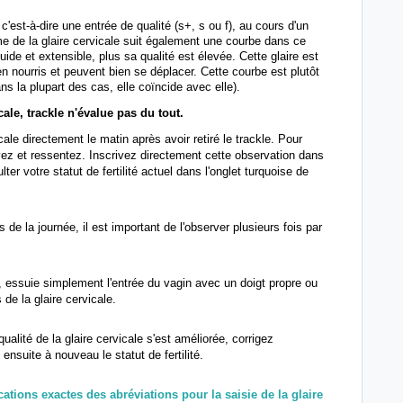
 c'est-à-dire une entrée de qualité (s+, s ou f), au cours d'un
me de la glaire cervicale suit également une courbe dans ce
quide et extensible, plus sa qualité est élevée. Cette glaire est
en nourris et peuvent bien se déplacer. Cette courbe est plutôt
s la plupart des cas, elle coïncide avec elle).
cale, trackle n'évalue pas du tout.
e directement le matin après avoir retiré le trackle. Pour
ez et ressentez. Inscrivez directement cette observation dans
er votre statut de fertilité actuel dans l'onglet turquoise de
e la journée, il est important de l'observer plusieurs fois par
, essuie simplement l'entrée du vagin avec un doigt propre ou
 de la glaire cervicale.
ualité de la glaire cervicale s'est améliorée, corrigez
 ensuite à nouveau le statut de fertilité.
cations exactes des abréviations pour la saisie de la glaire